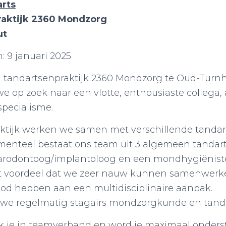
arts
praktijk 2360 Mondzorg
ut
 9 januari 2025
 tandartsenpraktijk 2360 Mondzorg te Oud-Turnh
 we op zoek naar een vlotte, enthousiaste collega
specialisme.
ktijk werken we samen met verschillende tanda
menteel bestaat ons team uit 3 algemeen tandart
 parodontoog/implantoloog en een mondhygiënist
et voordeel dat we zeer nauw kunnen samenwerk
ood hebben aan een multidisciplinaire aanpak.
 we regelmatig stagairs mondzorgkunde en tand
rk je in teamverband en word je maximaal onder