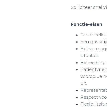
Solliciteer snel v
Functie-eisen
Tandheelkun
Een gastvri
Het vermoge
situaties.
Beheersing 
Patiëntvrie
voorop. Je he
uit.
Representati
Respect voo
Flexibilitei