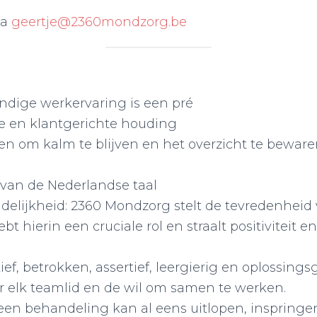
ia
geertje@2360mondzorg.be
dige werkervaring is een pré
je en klantgerichte houding
n om kalm te blijven en het overzicht te bewaren
van de Nederlandse taal
ndelijkheid: 2360 Mondzorg stelt de tevredenheid
bt hierin een cruciale rol en straalt positiviteit e
ef, betrokken, assertief, leergierig en oplossings
r elk teamlid en de wil om samen te werken.
t: een behandeling kan al eens uitlopen, inspring