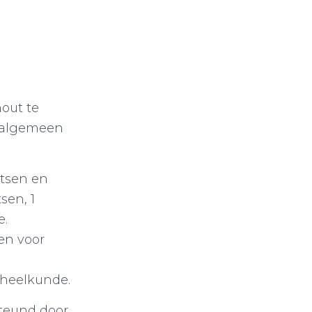
out te
, algemeen
rtsen en
sen, 1
e.
en voor
heelkunde.
steund door