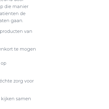
 Op die manier
patiënten de
aten gaan.
t producten van
nenkort te mogen
 op
 échte zorg voor
 kijken samen