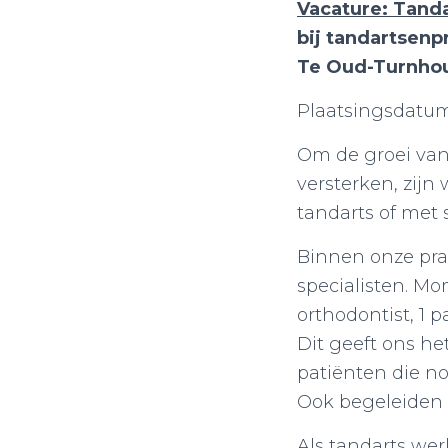
Vacature: Tand
bij tandartsen
Te Oud-Turnho
Plaatsingsdatum:
Om de groei van
versterken, zijn
tandarts of met 
Binnen onze pra
specialisten. Mo
orthodontist, 1
Dit geeft ons h
patiënten die n
Ook begeleiden
Als tandarts we