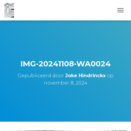
T
O
G
G
L
E
N
A
V
IMG-20241108-WA0024
I
G
Gepubliceerd door
Joke Hindrinckx
op
A
T
november 8, 2024
I
E